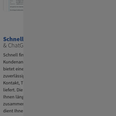
Schnell antworten
dank Knowledge Base
& ChatGPT
Schnell finden, was Sie brauchen, um schnell auf
Kundenanfragen zu reagieren: CM/Customer Service
bietet eine intelligente Volltext-Suche, die Ihnen
zuverlässig Ergebnisse zu sämtlichen Daten wie
Kontakt, Ticketnummer, Wiedervorlagen und mehr
liefert. Die DSGVO-konforme ChatGPT-Integration fasst
Ihnen längere E-Mails in den wichtigsten Stichpunkten
zusammen, kreiert Antwortvorschläge & -vorlagen oder
dient Ihnen als externe Knowledge Base. Unsere interne