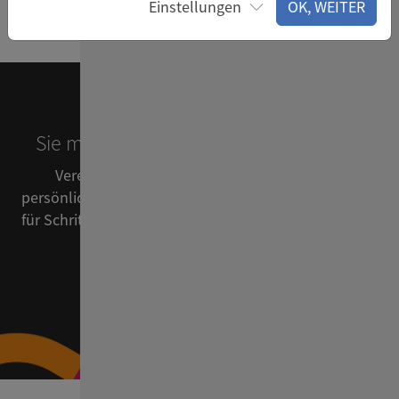
Einstellungen
OK, WEITER
Sie möchten
lieber reden
als testen?
Vereinbaren Sie hier ganz unverbindlich Ihr
persönliches Gespräch mit uns, in dem wir Sie Schritt
für Schritt durch unser System führen. Wir freuen uns
auf Sie!
Web-Demo vereinbaren