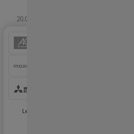
20.000+ User vertrauen
ConSol CM
OMR Reviews
Lesen Sie auf
, warum
unsere Kunden begeistert sind.