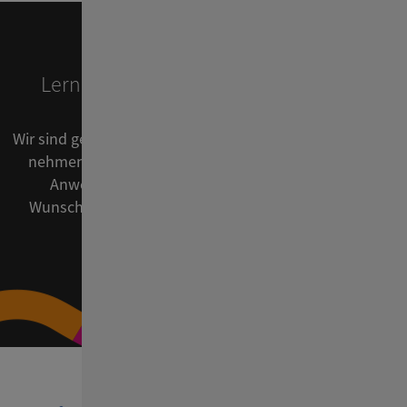
Lernen Sie
ConSol CM
unverbindlich
kennen!
Wir sind gerne persönlich für Sie da. In einem Video-Call
nehmen wir uns Zeit für Ihre konkreten Fragen und
Anwendungsfälle. Sichern Sie sich jetzt Ihren
Wunschtermin - ganz unverbindlich und kostenlos.
Web-Demo vereinbaren