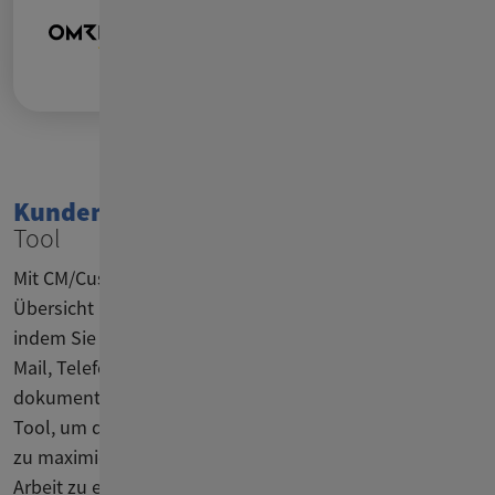
Kundenanfragen
übersichtlich in einem
Tool
Mit CM/Customer Service erhalten Sie eine zentrale
Übersicht über alle Kundenanfragen und Aufgaben,
indem Sie Ihre unterschiedlichen Eingangskanäle wie E-
Mail, Telefon (CTI) und Chat konsolidieren. Die Lösung
dokumentiert alle Anfragen als Tickets sauber in einem
Tool, um die Effizienz und Qualität des Kundenservice
zu maximieren und Ihren Supportmitarbeitern die
Arbeit zu erleichtern.