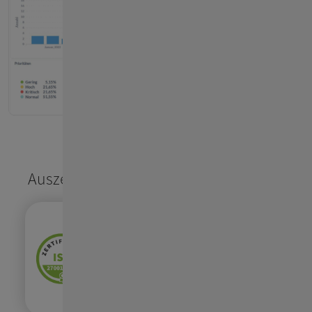
Auszeichnungen,
Zertifikate
& mehr
ISO 27001
Informationssicherheitsmanagement:
Die ConSol Software GmbH & ihre
Dienstleistungen sind mit ISO 27001
nach höchsten Standards zertifiziert.