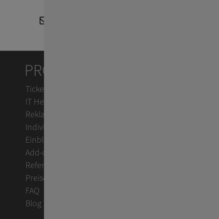
Tel.:
+43-1-9971392
cm-vertrieb@consol-software.at
PRODUKTE
Ticketsystem
IT Helpdesk
Reklamationsmanagement
Individuelle Workflows
Einblicke
Add-ons
Referenzen
Preise
FAQ
Blog