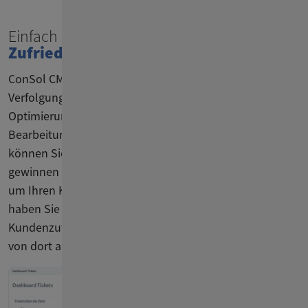
Einfach
Reportings &
Zufriedenheitsumfragen
erstellen
ConSol CM/Customer Service erleichtert auch die
Verfolgung der Leistung und die Identifizierung von
Optimierungspotenzialen. Mit detaillierten Daten zu
Bearbeitungszeiten von Tickets, Anfragetypen und mehr
können Sie Einblicke in die Leistung Ihres Teams
gewinnen und datenbasierte Entscheidungen treffen,
um Ihren Kundenservice zu optimieren. Darüber hinaus
haben Sie die Möglichkeit, Umfragen zur
Kundenzufriedenheit direkt im Tool zu erstellen und
von dort auszuführen.