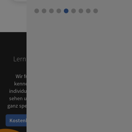
Lernen Sie
ConSol CM
unverbindlich
kennen!
Wir freuen uns sehr, dass Sie unsere Software
kennenlernen möchten! Dazu steht Ihnen eine
individuelle Testumgebung zur Verfügung. Oder wir
sehen uns in einem Demo-Termin und können dort
ganz spezifisch auf Ihre Beispiele & Fragen eingehen.
Kostenlos testen
Web-Demo vereinbaren