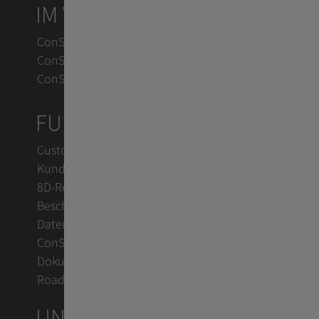
IM VERGLEICH
ConSol CM vs. Zendesk
ConSol CM vs. Jira
ConSol CM vs. OTRS
FUNKTIONEN
Customer Service
Kundensupport mit KI
8D-Reports im Reklamationsmanagement
Beschwerdemanagement
Datenschutz mit ConSol CM
ConSol Support & Trainings
Dokumentation im TecDoc
Roadmap
UNTERNEHMEN