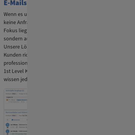
E-Mails und Tasks
gehen nicht unter
Wenn es um Kundenservice geht, ist es wichtig, dass
keine Anfragen oder Probleme untergehen. Unser
Fokus liegt daher nicht nur auf einer Ticketing-Lösung,
sondern auf einem umfassenden Customer Service:
Unsere Lösung stellt sicher, dass alle Anliegen der
Kunden richtig priorisiert & delegiert sowie zeitnah und
professionell bearbeitet werden. Ob Übergabe an den
1st Level Kundensupport oder an andere Teams, Sie
wissen jederzeit, wo sich Ihre Tickets befinden.