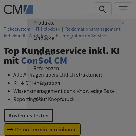
Direkt zur Hauptnavigation springen
Direkt zum Inhalt springen
Menu
Produkte
Ticketsystem
|
IT Helpdesk
|
Reklamationsmanagement
|
Individuelle Workflows
|
KI-Integration im Service
Einblicke
Top Kundenservice inkl. KI
Add-ons
mit
ConSol CM
Referenzen
Alle Anfragen übersichtlich strukturiert
KI- & CTI-Integration
Preise
Wissensmanagement dank Knowledge Base
FAQ
Reportings auf Knopfdruck
Kostenlos testen
Demo-Termin vereinbaren