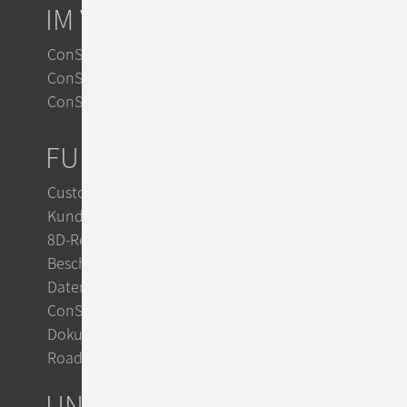
IM VERGLEICH
ConSol CM vs. Zendesk
ConSol CM vs. Jira
ConSol CM vs. OTRS
FUNKTIONEN
Customer Service
Kundensupport mit KI
8D-Reports im Reklamationsmanagement
Beschwerdemanagement
Datenschutz mit ConSol CM
ConSol Support & Trainings
Dokumentation im TecDoc
Roadmap
UNTERNEHMEN