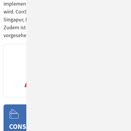
implementiert ist und zentral administriert und gepflegt
wird. ConSol CM kommt derzeit in Norwegen, Finnland,
Singapur, Italien und 14 weiteren Ländern zum Einsatz.
Zudem ist die Einrichtung eines Self-Service-Portals
vorgesehen.
CONSOL CM EINSATZGEBIETE