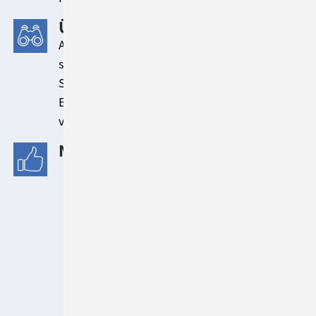
ÜBERBLICK
ABB hat mit ConSol CM seinen
standardisierten, globalen technischen 7x24-
Support weiterentwickelt – inkl. Hotline und
E-Mail. Länderübergreifende Analysen
verbessern die Servicequalität signifikant.
NUTZENASPEKTE
Global standardisierte 7x24
Supportprozesse
Bessere Servicequalität: Alle
notwendigen Infos per Mausklick durch
Anbindung an ABB-Produktbank
Intuitiv bedienbare, übersichtliche
Benutzeroberfläche
Grenzübergreifende Auswertungen zur