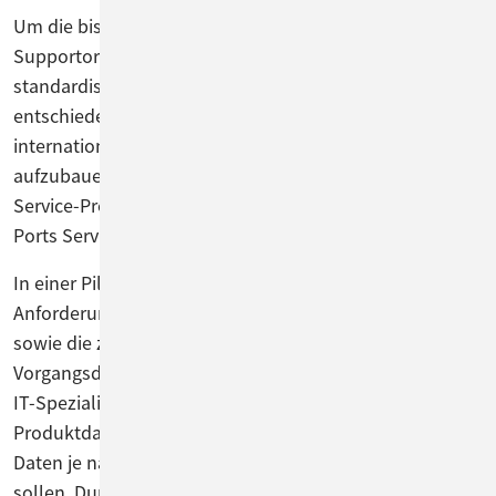
Um die bisher heterogene 7x24-Service- und
Supportorganisation länderübergreifend zu
standardisieren, hat sich ABB für ConSol CM
entschieden. Die BPM-Lösung ermöglicht ABB,
international eine einheitliche Prozessorganisation
aufzubauen und alle Support-, Garantie,- und On-Site-
Service-Prozesse des Geschäftsbereiches "Marine and
Ports Service" zentral zu managen.
In einer Pilotinstallation hat ConSol auf Basis der ABB-
Anforderungen die Support- und Garantieprozesse
sowie die zugehörige Kunden- und
Vorgangsdatenstruktur definiert. Weiterhin haben die
IT-Spezialisten die Struktur der Schnittstelle zur ABB-
Produktdatenbank festgelegt und bestimmt, welche
Daten je nach Prozess an ConSol CM übergeben werden
sollen. Durch diese Anbindung erhält jeder zuständige