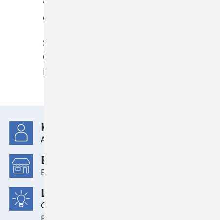
ermöglichte.
Stian Braastad
Global 24/7 and RDS Support Centre
Responsible
KUNDE
ABB
BRANCHE
Energie- und Automationstechnik
LÖSUNG
ConSol CM für kundenzentriertes Business
Process Management (BPM)