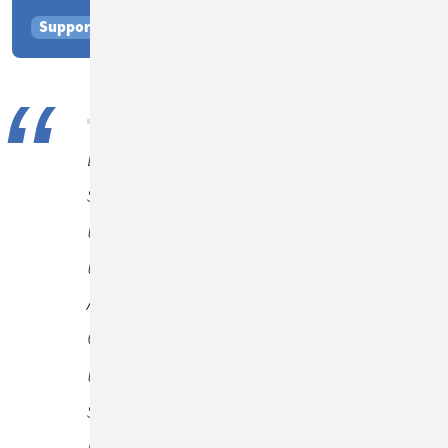
Support-, Garantie- und OnSite-Service-Prozesse
Die Software ist so flexibel, dass
sie alle Prozess-Anforderungen
und Vorgaben einfach abbilden
und individuell umsetzen kann.
Auch ist der Web-Client von
ConSol CM so einfach und
übersichtlich, dass er eine
schnelle Einarbeitung unserer
Mitarbeiter in das System