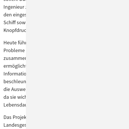
Ingenieur zu jedem Vorgang die notwendigen Daten zu
den eingesetzten ABB-Produkten, dem zugehörigen
Schiff sowie die Kontaktdaten der Ansprechpartner per
Knopfdruck und auf einen Blick.
Heute führt ConSol CM alle Vorgänge, technischen
Probleme und Daten in einer zentralen Datenbank
zusammen, was länderübergreifende Analysen
ermöglicht. Dass bei Problemen alle relevanten
Informationen schnell zur Verfügung stehen,
beschleunigt deren Behebung weltweit. Auch dienen
die Auswertung dem internen Qualitätsmanagement,
da sie wichtige Hinweise auf die Qualität und
Lebensdauer der ABB-Produkte liefern.
Das Projekt wird von der norwegischen ABB-
Landesgesellschaft bereut, wo ConSol CM