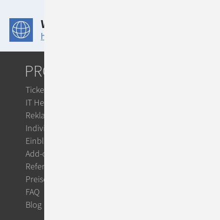
schnelleren Problembehandlung
WEBSITE
https://new.abb.com/de
PRODUKTE
Ticketsystem
IT Helpdesk
Reklamationsmanagement
Individuelle Workflows
Einblicke
Add-ons
Referenzen
Preise
FAQ
Blog