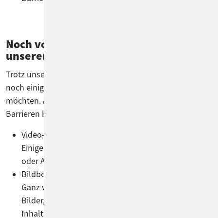
Noch vorhandene Barrieren auf
unserer Website
Trotz unserer Bemühungen um Barrierefreiheit gibt es
noch einige Bereiche, die wir weiter verbessern
möchten. Aktuell sind uns folgende potenzielle
Barrieren bekannt:
Video-Inhalte
Einige Videos verfügen noch nicht über Untertitel
oder Audiodeskriptionen.
Bildbeschreibungen
Ganz vereinzelt fehlen noch Alternativtexte für
Bilder, die Nutzer*innen von Screenreadern den
Inhalt zugänglich machen.