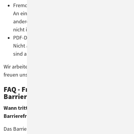
Fremd- und Fachsprache
An einigen Stellen verwenden wir Begriffe in
anderen Sprachen oder Fachterminologien, die
nicht immer unmittelbar verständlich sind.
PDF-Dokumente
Nicht alle zum Download angebotenen Dokumente
sind aktuell vollständig barrierefrei.
Wir arbeiten daran, diese Barrieren zu beseitigen, und
freuen uns über Hinweise, die uns dabei helfen.
FAQ - Frequently Asked Questions zum
Barrierefreiheitsstärkungsgesetz
Wann tritt das Gesetz zur Stärkung der
Barrierefreiheit in Kraft?
Das Barrierefreiheitsstärkungsgesetz wurde bereits