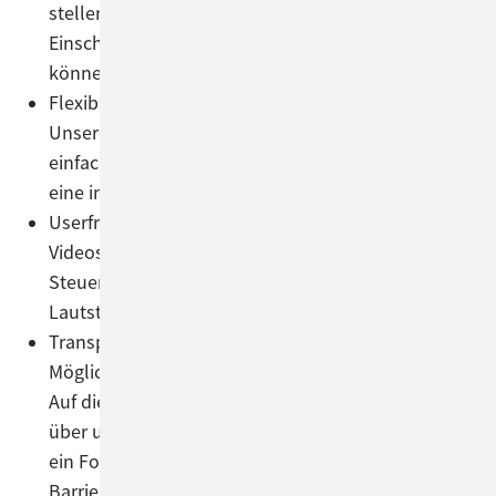
stellen sicher, dass Inhalte auch bei visuellen
Einschränkungen problemlos erfasst werden
können.
Flexible, skalierbare Darstellung:
Unsere Website kann mit den gängigen Browsern
einfach vergrößert oder verkleinert werden – für
eine individuelle Anpassung der Ansicht.
Userfreundliche Videos:
Videos starten nicht automatisch, und bieten volle
Steuerungsmöglichkeiten bzgl. Wiedergabe,
Lautstärke und Pausenfunktionen.
Transparente Informationen & Feedback-
Möglichkeit:
Auf dieser Barrierefreiheitsseite informieren wir
über unsere Maßnahmen. Unten finden Sie zudem
ein Formular, um eventuell dich auftretende
Barrieren unser Unternehmen zu melden.