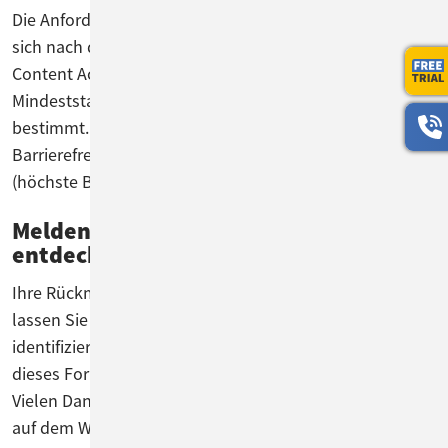
Die Anforderungen an barrierefreie Webseiten richten
sich nach den Konformitätsstufen der WCAG (Web
Content Accessibility Guidelines). Die EU hat als
Mindeststandard die mittlere Konformitätsstufe AA
bestimmt. Zusätzlich gibt es die Stufe A (grundlegende
Barrierefreiheitsanforderungen) und die Stufe AAA
(höchste Barrierefreiheitsanforderungen).
Melden Sie uns Barrieren, die Sie
entdecken!
Ihre Rückmeldung zählt! Falls Sie auf Barrieren stoßen,
lassen Sie es uns wissen – so können wir diese gezielt
identifizieren und beheben. Nutzen Sie dafür bitte
dieses Formular!
Vielen Dank für Ihr Feedback und Ihre Unterstützung
auf dem Weg zu einer vollständig barrierefreien Website.