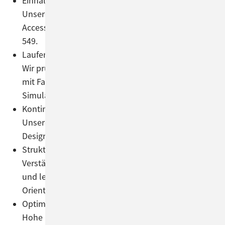
Einhaltung anerkannter Standards:
Unsere Website orientiert sich an den Web Content
Accessibility Guidelines (WCAG) sowie der EN 301
549.
Laufende Tests mit Hilfstechnologien:
Wir prüfen regelmäßig die Benutzerfreundlichkeit
mit Farbkontrastanalysen, Farbenblindheits-
Simulatoren und weiteren Technologien.
Kontinuierliche Schulung:
Unsere Teams werden laufend zu barrierefreiem
Design und zugänglicher Entwicklung geschult.
Strukturierte Navigation:
Verständliche, klare, konsistente Navigationsmenüs
und leichte Auffindbarkeit erleichtern die
Orientierung und verbessern die Nutzbarkeit.
Optimale Lesbarkeit:
Hohe Kontraste und gut lesbare Schriftgrößen