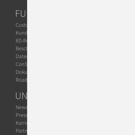
FUNKTIONEN
Customer Service
Kundensupport mit KI
8D-Reports im Reklamationsmanagement
Beschwerdemanagement
Datenschutz mit ConSol CM
ConSol Support & Trainings
Dokumentation im TecDoc
Roadmap
UNTERNEHMEN
Newsletter
Presse
Karriere
Partner