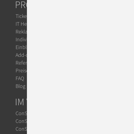
PRODUKTE
Ticketsystem
IT Helpdesk
Reklamationsmanagement
Individuelle Workflows
Einblicke
Add-ons
Referenzen
Preise
FAQ
Blog
IM VERGLEICH
ConSol CM vs. Zendesk
ConSol CM vs. Jira
ConSol CM vs. OTRS