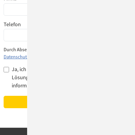
Telefon
Durch Absenden des Formulars stimmen Sie unserer
Datenschutzerklärung
zu.
Ja, ich möchte zukünftig über Serviceangebote und
Lösungen, natürlich ausschließlich von ConSol,
informiert werden.