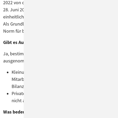
2022 von der Bundesregierung verabschiedet. Ab dem
28. Juni 2025 wird es verbindlich, um europaweit
einheitliche Standards für Barrierefreiheit zu schaffen.
Als Grundlage dient die EN 301 549, eine europäische
Norm für barrierefreie digitale Angebote.
Gibt es Ausnahmen von der Barrierefreiheitspflicht?
Ja, bestimmte Unternehmen sind von der Verpflichtung
ausgenommen. Dazu gehören:
Kleinunternehmen mit weniger als zehn
Mitarbeitenden und einem Jahresumsatz bzw. einer
Bilanzsumme unter zwei Millionen Euro.
Private oder ausschließlich B2B-Angebote, die sich
nicht an Verbraucherinnen und Verbraucher richten.
Was bedeuten die Konformitätsstufen?