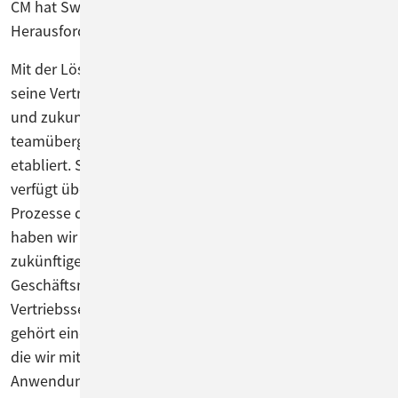
CM hat Swiss Life Deutschland nun diese
Herausforderungen gemeistert.
Mit der Lösung von ConSol hat Swiss Life Deutschland
seine Vertriebs- und Serviceorganisation auf ein solides
und zukunftssicheres Fundament gestellt und
teamübergreifend eine einheitliche Anwendung
etabliert. Sie ist einfach und intuitiv zu bedienen und
verfügt über Schnittstellen in das Backend, sodass
Prozesse durchgängiger gestaltet sind. „Mit ConSol CM
haben wir unsere Serviceorganisation fit gemacht für
zukünftige Anforderungen, etwa neue
Geschäftsmodelle“, erläutert Jens Marquardt, Direktor
Vertriebsservice bei Swiss Life Deutschland. „Dazu
gehört eine einfache und flexible Prozessorganisation,
die wir mit ConSol CM nun im Service umsetzen. Die
Anwendung ist ohne Einarbeitungsaufwand zu