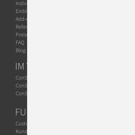
Individuelle Workflows
Einblicke
Add-ons
Referenzen
Preise
FAQ
Blog
IM VERGLEICH
ConSol CM vs. Zendesk
ConSol CM vs. Jira
ConSol CM vs. OTRS
FUNKTIONEN
Customer Service
Kundensupport mit KI