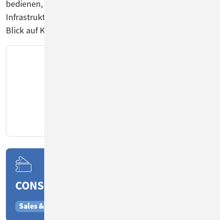
bedienen, lässt sich einfach in vorhandene
Infrastrukturen integrieren und bietet einen 360-Grad-
Blick auf Kunden, Produkte und Vorgänge.“
CONSOL CM EINSATZGEBIETE
Sales & Lead Management
Customer Service