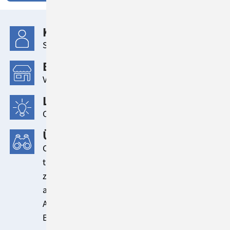
KUNDE
Swiss Life Deutschland
BRANCHE
Versicherung
LÖSUNG
ConSol CM
ÜBERBLICK
ConSol CM bildet bei der Swiss Life die sich
teilweise überschneidenden Prozesse von
zwei unterschiedlichen Serviceorganisationen
ab. Darüber hinaus gibt es eine direkte
Anbindung aller genutzten Anwendungen ins
Backend.