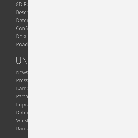
8D-Reports im Reklamationsmanagement
Beschwerdemanagement
Datenschutz mit ConSol CM
ConSol Support & Trainings
Dokumentation im TecDoc
Roadmap
UNTERNEHMEN
Newsletter
Presse
Karriere
Partner
Impressum
Datenschutz
Whistleblowing
Barrierefreiheit