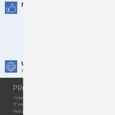
NUTZENASPEKTE
Teamübergreifende & zentrale
Anwendung für 2 Organisationen
Workflows ohne Medienbrüche
Keine Informationsverluste mehr
zwischen den Teams
Modernisierung für neue
Geschäftsmodelle
WEBSITE
www.swisslife.de
PRODUKTE
Ticketsystem
IT Helpdesk
Reklamationsmanagement