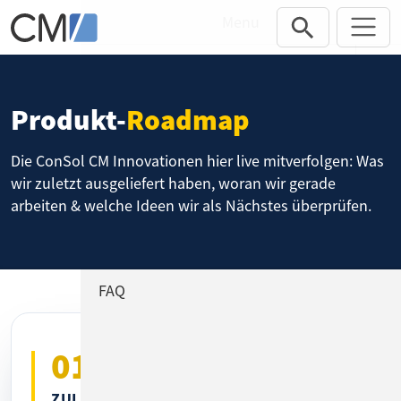
Direkt zur Hauptnavigation springen
Direkt zum Inhalt springen
Menu
Produkte
Produkt-
Roadmap
Einblicke
Add-ons
Die ConSol CM Innovationen hier live mitverfolgen: Was
wir zuletzt ausgeliefert haben, woran wir gerade
Referenzen
arbeiten & welche Ideen wir als Nächstes überprüfen.
Preise
FAQ
01
ZULETZT VERÖFFENTLICHT