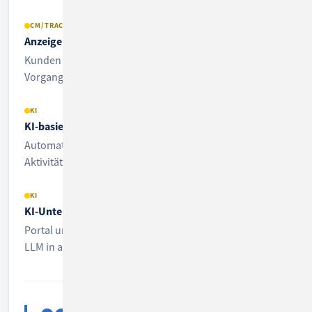
CM/TRACK
Anzeige des Bearbeiters in CM/Track
Kunden sehen optional, wer sich gerade um ihren
Vorgang kümmert.
KI
KI-basierte Vorgangszusammenfassung
Automatische Übersicht über lange Vorgänge – als
Aktivität in Ihre Prozesse integrierbar.
KI
KI-Unterstützung bei der Übersetzung
Portal und Datenfelder per Klick über DeepL oder ein
LLM in andere Sprachen übersetzen.