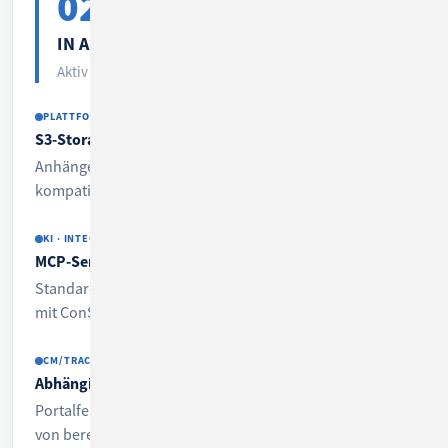
02
IN ARBEIT
Aktiv in Entwicklung ·
6 Themen
PLATTFORM
S3-Storage für Attachments
Anhänge skalierbar und kostengünstig in S3-
kompatiblem Objektspeicher ablegen.
KI · INTEGRATION
MCP-Server
Standardisierte Schnittstelle, über die KI-Agenten direkt
mit ConSol CM arbeiten.
CM/TRACK
Abhängige Felder in CM/Track
Portalfelder dynamisch ein- und ausblenden – abhängig
von bereits getätigten Eingaben.