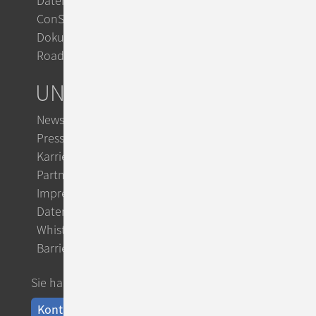
Datenschutz mit ConSol CM
ConSol Support & Trainings
Dokumentation im TecDoc
Roadmap
UNTERNEHMEN
Newsletter
Presse
Karriere
Partner
Impressum
Datenschutz
Whistleblowing
Barrierefreiheit
Sie haben Fragen?
Kontakt aufnehmen