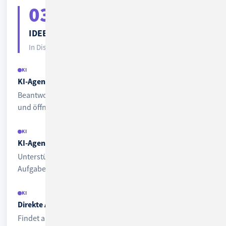
03
IDEEN IN BEWERTUNG
In Discovery ·
5 Ideen
KI
KI-Agent für CM/Track
Beantwortet Kundenanfragen im Portal automatisch
und öffnet bei Bedarf einen Vorgang.
KI
KI-Agent für den Web Client
Unterstützt Bearbeiter aktiv bei wiederkehrenden
Aufgaben im Vorgang.
KI
Direkte Anzeige ähnlicher Tickets
Findet automatisch verwandte Vorgänge und schlägt