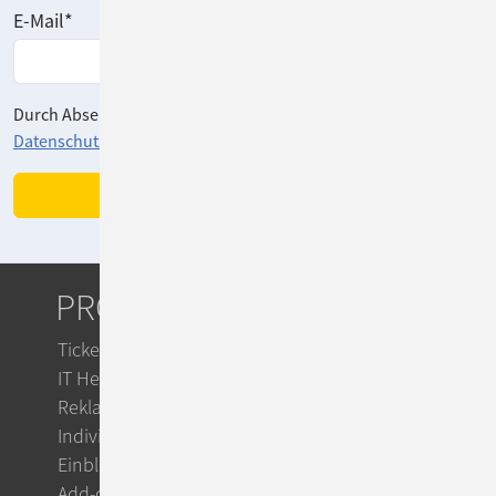
E-Mail
*
Durch Absenden des Formulars stimmen Sie unserer
Datenschutzerklärung
zu.
PRODUKTE
Ticketsystem
IT Helpdesk
Reklamationsmanagement
Individuelle Workflows
Einblicke
Add-ons