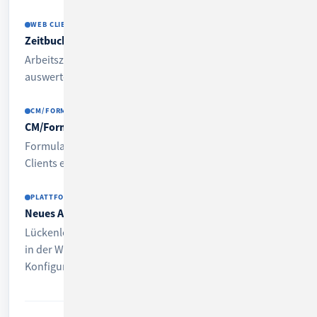
WEB CLIENT
Zeitbuchungen
Arbeitszeiten direkt am Vorgang erfassen und
auswerten.
CM/FORMS
CM/Forms-Widget fürs Web Client-Dashboard
Formulare als Widget direkt ins Dashboard des Web
Clients einbinden.
PLATTFORM
Neues Audit-Logging
Lückenlose, manipulationssichere Protokollierung aller
in der Web Admin Suite durchgeführten
Konfigurationsänderungen.