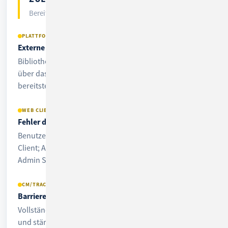
Bereits ausgeliefert ·
6 Features
PLATTFORM
Externe Bibliotheken einfach integrieren
Bibliotheken für das Customizing des Systems einfach
über das Datenverzeichnis auf dem Application Server
bereitstellen.
WEB CLIENT
Fehler direkt im Web Client melden
Benutzer melden Fehler im Prozess direkt aus dem Web
Client; Administratoren sehen die Details in der Web
Admin Suite.
CM/TRACK · CM/FORMS
Barrierefreiheit für CM/Track & CM/Forms
Vollständige Tastaturbedienung, Screenreader-Support
und stärkere Kontraste für bessere Lesbarkeit.