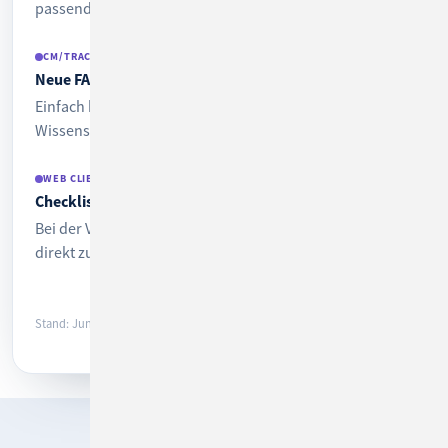
passende Lösungen vor.
CM/TRACK
Neue FAQ-Lösung
Einfach befüllbare und durchsuchbare
Wissensdatenbank für Kunden im Portal.
WEB CLIENT
Checkliste
Bei der Vorgangsbearbeitung anfallende Arbeitsschritte
direkt zuweisen und abhaken.
Stand: Juni 2026 · Inhalte können sich ändern