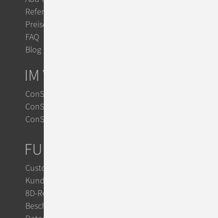
Referenzen
Preise
FAQ
Blog
IM VERGLEICH
ConSol CM vs. Zendesk
ConSol CM vs. Jira
ConSol CM vs. OTRS
FUNKTIONEN
Customer Service
Kundensupport mit KI
8D-Reports im Reklamationsmanagement
Beschwerdemanagement