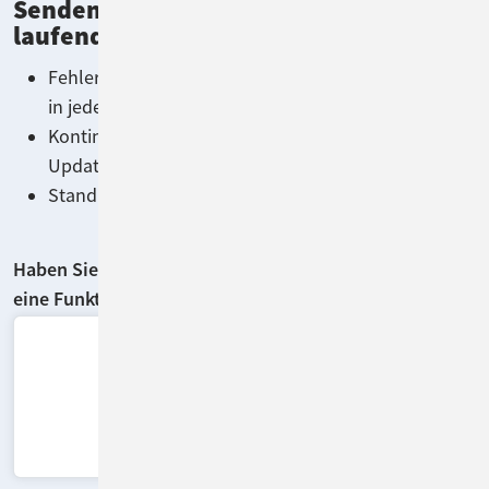
Senden Sie uns Ihr Feedback für
laufende Verbesserungen
Fehlerbehebungen, Performance und Sicherheit –
in jedem Release
Kontinuierliche Weiterentwicklung – regelmäßige
Updates inklusive.
Stand: Juni 2026 · Inhalte können sich ändern
Haben Sie Fragen zu einem Feature oder fehlt Ihnen
eine Funktion?
*