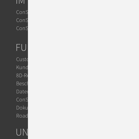
IM VERGLEICH
ConSol CM vs. Zendesk
ConSol CM vs. Jira
ConSol CM vs. OTRS
FUNKTIONEN
Customer Service
Kundensupport mit KI
8D-Reports im Reklamationsmanagement
Beschwerdemanagement
Datenschutz mit ConSol CM
ConSol Support & Trainings
Dokumentation im TecDoc
Roadmap
UNTERNEHMEN