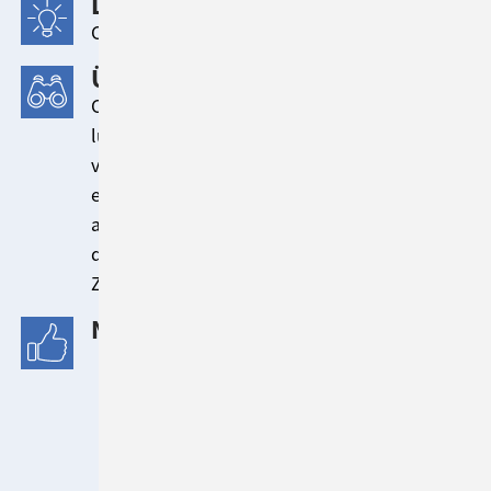
LÖSUNG
ConSol CM
ÜBERBLICK
ConSol CM wird von der evangelisch-
lutherischen Kirche Bayern für die
verschiedenen Bereiche des IT-Service
eingesetzt. Abteilungsintern als auch
abteilungsübergreifend können Anfragen
dank klar geregelter Zugriffsrechte und
Zuständigkeiten schnell bearbeitet werden.
NUTZENASPEKTE
Verbesserte Kommunikation
Klar geregelte Zuständigkeiten, auch bei
Urlaubsvertretung, Krankheit etc.
Effiziente Bearbeitung von Vorgängen,
Incidents und Requests