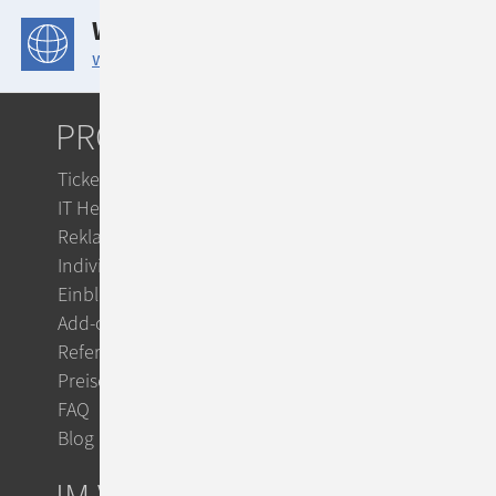
WEBSITE
www.bayern-evangelisch.de
PRODUKTE
Ticketsystem
IT Helpdesk
Reklamationsmanagement
Individuelle Workflows
Einblicke
Add-ons
Referenzen
Preise
FAQ
Blog