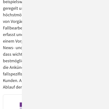
beispielsweise bei Urlaubsvertretungen, sind klar
geregelt und transparent. Eine Zugriffskontrolle bietet
höchstmögliche Sicherheit. Die einfache Abarbeitung
von Vorgängen, Incidents & Requests macht die
Fallbearbeitung effektiv und effizient. Eine Historie
erfasst und protokolliert alle Aktionen und E-Mails zu
einem Vorgang und macht sie nachvollziehbar. Interne
News- und Notification-Funktionalitäten sorgen dafür,
dass wichtige Informationen an alle Prozessbeteiligten
bestmöglich kommuniziert werden, wie beispielsweise
die Ankündigung einer Server-Downtime oder
fallspezifische Informationen für Bearbeiter und
Kunden. Auch dies garantiert einen reibungslosen
Ablauf der IT-Prozesse.