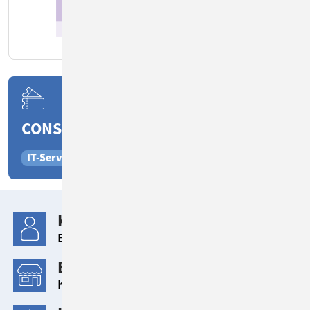
CONSOL CM EINSATZGEBIETE
IT-Service
KUNDE
Evangelisch-Lutherische Kirche in Bayern
BRANCHE
Kirche, öffentliche Verwaltung