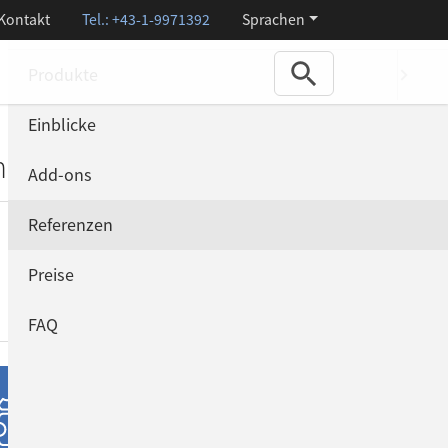
Kontakt
Tel.: +43-1-9971392
Sprachen
Menu
Produkte
Einblicke
zinische Zweitmeinung
Add-ons
Referenzen
Preise
FAQ