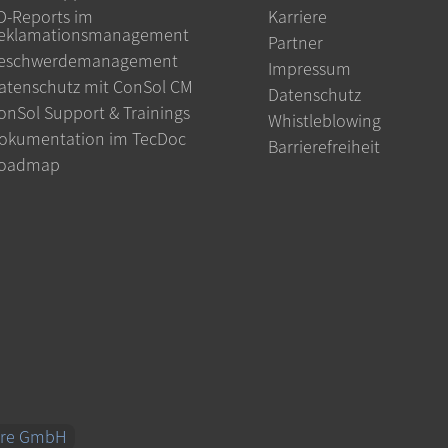
D-Reports im
Karriere
eklamationsmanagement
Partner
eschwerdemanagement
Impressum
atenschutz mit ConSol CM
Datenschutz
onSol Support & Trainings
Whistleblowing
okumentation im TecDoc
Barrierefreiheit
oadmap
are GmbH