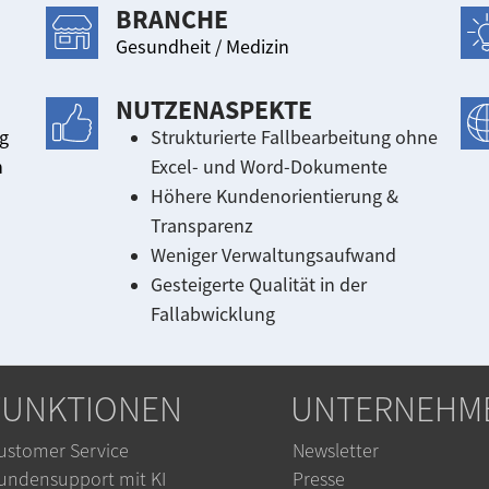
BRANCHE
Gesundheit / Medizin
NUTZENASPEKTE
ng
Strukturierte Fallbearbeitung ohne
n
Excel- und Word-Dokumente
Höhere Kundenorientierung &
Transparenz
Weniger Verwaltungsaufwand
Gesteigerte Qualität in der
Fallabwicklung
FUNKTIONEN
UNTERNEHM
ustomer Service
Newsletter
undensupport mit KI
Presse