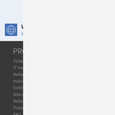
Nachvollziehbarkeit des
Bewerbungsstatus
Datenschutzkonformes Arbeit
WEBSITE
www.aerztederwelt.org
PRODUKTE
Ticketsystem
IT Helpdesk
Reklamationsmanagement
Individuelle Workflows
Einblicke
Add-ons
Referenzen
Preise
FAQ