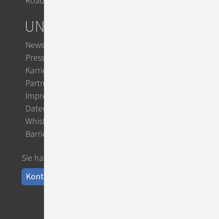
Roadmap
UNTERNEHMEN
Newsletter
Presse
Karriere
Partner
Impressum
Datenschutz
Whistleblowing
Barrierefreiheit
Sie haben Fragen?
Kontakt aufnehmen