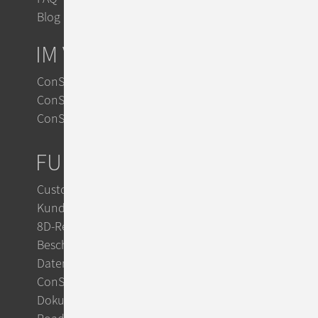
Blog
IM VERGLEICH
ConSol CM vs. Zendesk
ConSol CM vs. Jira
ConSol CM vs. OTRS
FUNKTIONEN
Customer Service
Kundensupport mit KI
8D-Reports im Reklamationsmanagement
Beschwerdemanagement
Datenschutz mit ConSol CM
ConSol Support & Trainings
Dokumentation im TecDoc