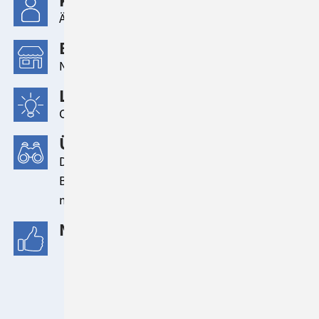
KUNDE
Ärzte der Welt
BRANCHE
NGO
LÖSUNG
ConSol CM
ÜBERBLICK
Die Organisation Ärzte der Welt hat ihr
Bewerber*innen-Management mit ConSol CM
modernisiert und optimiert.
NUTZENASPEKTE
Abwicklung der Stellenausschreibungen
& Bewerbungen über die digitale
Plattform
Übersichtlichkeit und