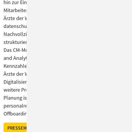
hin zur Einstellung von Mitarbeiter und
Mitarbeiterinnen. Die neue Lösungsumgebung bietet
Ärzte der Welt zahlreiche Vorteile wie
datenschutzkonformes Arbeiten, Übersichtlichkeit und
Nachvollziehbarkeit. Die Mitarbeiter profitieren von klar
strukturierten und dokumentierten Prozessabläufen.
Das CM-Modul „EBIA“ (Embedded Business Intelligence
and Analytics) unterstützt die Organisation dabei,
Kennzahlen und Reports auf Knopfdruck zu erhalten.
Ärzte der Welt wird den eingeschlagenen
Digitalisierungsweg weiter fortsetzen und sukzessive
weitere Prozesse mit ConSol CM umsetzen. Konkret in
Planung ist eine „digitale Personalakte“, die alle
personalrelevanten Prozessschritte vom On- bis
Offboarding umfasst.
PRESSEMITTEILUNG